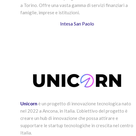
a Torino. Offre una vasta gamma di servizi finanziari a
famiglie, imprese e istituzioni.
Intesa San Paolo
Unicorn
è un progetto di innovazione tecnologica nato
nel 2022 a Ancona, in Italia. L’obiettivo del progetto è
creare un hub di innovazione che possa attirare e
supportare le startup tecnologiche in crescita nel centro
Italia.