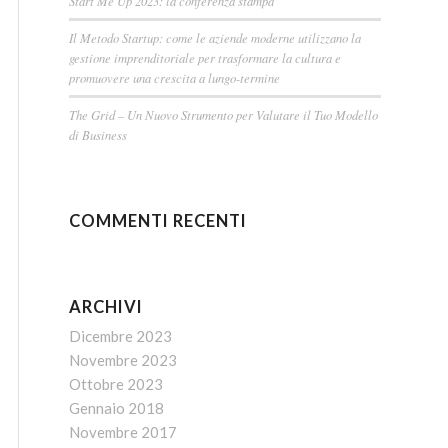
Start Me Up 2023: la conferenza stampa
Il Metodo Startup: come le aziende moderne utilizzano la
gestione imprenditoriale per trasformare la cultura e
promuovere una crescita a lungo-termine
The Grid – Un Nuovo Strumento per Valutare il Tuo Modello
di Business
COMMENTI RECENTI
ARCHIVI
Dicembre 2023
Novembre 2023
Ottobre 2023
Gennaio 2018
Novembre 2017