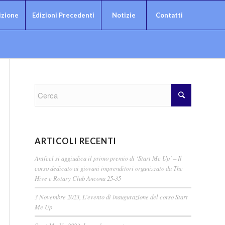
izione
Edizioni Precedenti
Notizie
Contatti
ARTICOLI RECENTI
Antfeel si aggiudica il primo premio di ‘Start Me Up’ – Il
corso dedicato ai giovani imprenditori organizzato da The
Hive e Rotary Club Ancona 25-35
3 Novembre 2023, L’evento di inaugurazione del corso Start
Me Up