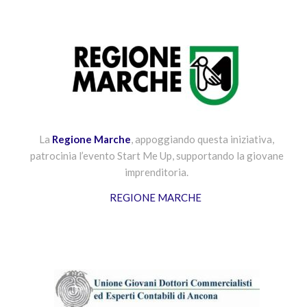
La
Regione Marche
, appoggiando questa iniziativa,
patrocinia l’evento Start Me Up, supportando la giovane
imprenditoria.
REGIONE MARCHE