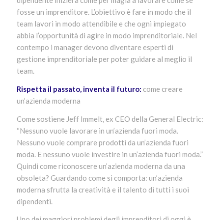
dipendente inizierà come per magia a lavorare come se
fosse un imprenditore. L’obiettivo è fare in modo che il
team lavori in modo attendibile e che ogni impiegato
abbia l’opportunità di agire in modo imprenditoriale. Nel
contempo i manager devono diventare esperti di
gestione imprenditoriale per poter guidare al meglio il
team.
Rispetta il passato, inventa il futuro:
come creare
un’azienda moderna
Come sostiene Jeff Immelt, ex CEO della General Electric:
“Nessuno vuole lavorare in un’azienda fuori moda.
Nessuno vuole comprare prodotti da un’azienda fuori
moda. E nessuno vuole investire in un’azienda fuori moda.”
Quindi come riconoscere un’azienda moderna da una
obsoleta? Guardando come si comporta: un’azienda
moderna sfrutta la creatività e il talento di tutti i suoi
dipendenti.
Uno dei maggiori problemi degli imprenditori di oggi è