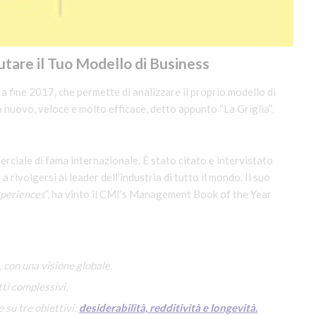
tare il Tuo Modello di Business
a fine 2017, che permette di analizzare il proprio modello di
uovo, veloce e molto efficace, detto appunto “La Griglia”.
rciale di fama internazionale. È stato citato e intervistato
a rivolgersi ai leader dell’industria di tutto il mondo. Il suo
xperiences
”, ha vinto il CMI’s Management Book of the Year
, con una visione globale.
ti complessivi.
 su tre obiettivi:
desiderabilità, redditività e longevità.