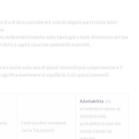
tra di loro, considerare solo le singole parti senza tener
ne.
ni, indipendentemente dalla tipologia e dalle dimensioni del tuo
ti aiuta a capire cosa sta cambiando e perché.
urare anche solo uno di questi elementi può compromettere il
significa mantenere in equilibrio tutti questi elementi.
Adattabilità
, più
un’azienda è capace di
adattarsi e più
enda
Costi che devi sostenere
probabilità ci sono che
con la Tua Attività
resista a lungo sul
mercato.