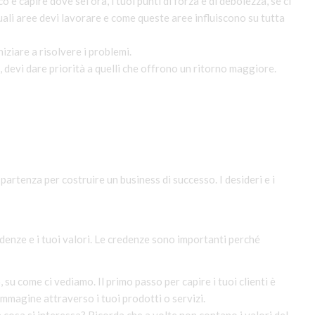
o è capire dove sei ora, i tuoi punti di forza e di debolezza, se ci
uali aree devi lavorare e come queste aree influiscono su tutta
iziare a risolvere i problemi.
 devi dare priorità a quelli che offrono un ritorno maggiore.
 partenza per costruire un business di successo. I desideri e i
redenze e i tuoi valori. Le credenze sono importanti perché
su come ci vediamo. Il primo passo per capire i tuoi clienti è
immagine attraverso i tuoi prodotti o servizi.