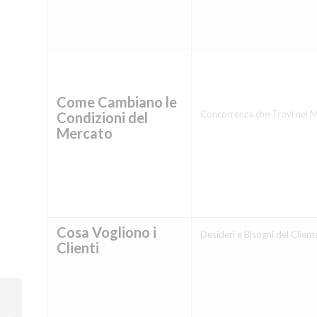
Come Cambiano le
Concorrenza che Trovi nel 
Condizioni del
Mercato
Cosa Vogliono i
Desideri e Bisogni del Client
Clienti
Federico Leproux
(TeamSystem): “Perché