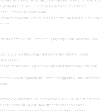
 a cosa si interessa? Ricorda che a volte non contano i valori del
 i gruppi sociali a cui il cliente appartiene (o vorrebbe
nza sul processo decisionale.
cosa motiva i tuoi clienti, cosa li spinge a muoversi. E devi fare
 di te.
e un mezzo per il cliente per raggiungere un obiettivo. Puoi
capire qual è il fine ultimo del tuo target. Qual è il reale
i successivi?
 pensa, ma non dice? Quali sono gli obiettivi che ha e che non
come fai a capire quando il cliente ha raggiunto i suoi obiettivi?
o no.
iettivo o di adottare il tuo prodotto o servizio. Molti business
no degli ostacoli. Questi impedimenti possono essere
 l’operatività stessa dell’azienda ad es. installazione,