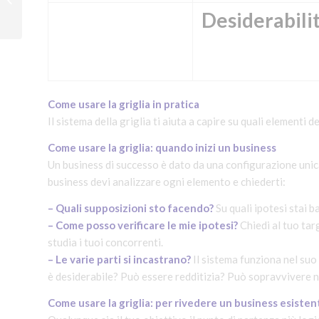
compriamo startup per
Desiderabili
fare innova...
Come usare la griglia in pratica
Il sistema della griglia ti aiuta a capire su quali elementi
Come usare la griglia: quando inizi un business
Un business di successo è dato da una configurazione unica
business devi analizzare ogni elemento e chiederti:
– Quali supposizioni sto facendo?
Su quali ipotesi stai 
– Come posso verificare le mie ipotesi?
Chiedi al tuo targ
studia i tuoi concorrenti.
– Le varie parti si incastrano?
Il sistema funziona nel suo 
è desiderabile? Può essere redditizia? Può sopravvivere 
Come usare la griglia: per rivedere un business esiste