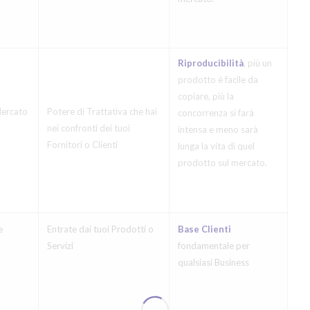
Riproducibilità
, più un
prodotto è facile da
copiare, più la
Mercato
Potere di Trattativa che hai
concorrenza si farà
nei confronti dei tuoi
intensa e meno sarà
Fornitori o Clienti
lunga la vita di quel
prodotto sul mercato.
e
Entrate dai tuoi Prodotti o
Base Clienti
Servizi
fondamentale per
qualsiasi Business