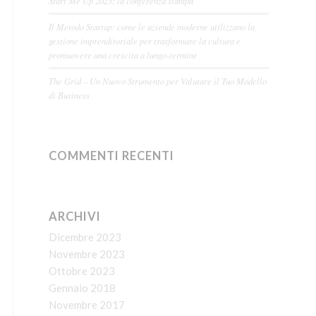
Start Me Up 2023: la conferenza stampa
Il Metodo Startup: come le aziende moderne utilizzano la
gestione imprenditoriale per trasformare la cultura e
promuovere una crescita a lungo-termine
The Grid – Un Nuovo Strumento per Valutare il Tuo Modello
di Business
COMMENTI RECENTI
ARCHIVI
Dicembre 2023
Novembre 2023
Ottobre 2023
Gennaio 2018
Novembre 2017