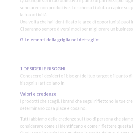
Qualunque sia il tuo obiettivo il punto di partenza più logic
sono aree non produttive. Lo schema ti aiuta a capire su q
la tua attività.
Una volta che hai identificato le aree di opportunità puoi in
Ci saranno sempre diversi modi per migliorare un business,
Gli elementi della griglia nel dettaglio:
1.DESIDERI E BISOGNI
Conoscere i desideri e i bisogni del tuo target è il punto di
bisogni si articolano in:
Valori e credenze
I prodotti che scegli, i brand che segui riflettono le tue c
determinano cosa piace e cosa no.
Tutti abbiamo delle credenze sul tipo di persona che siamo, 
considerare come si identificano e come riflettere questa 