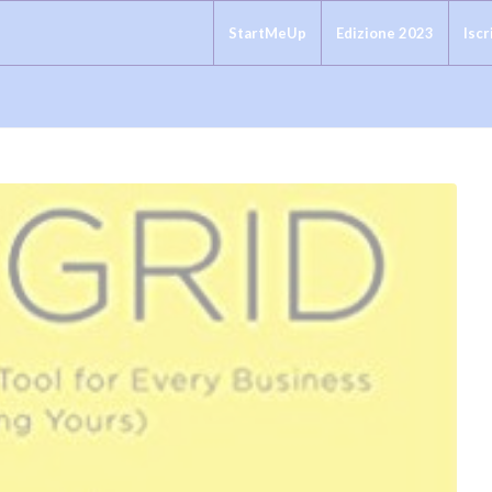
StartMeUp
Edizione 2023
Iscr