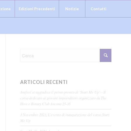
izione
Edizioni Precedenti
Notizie
Contatti
ARTICOLI RECENTI
Antfeel si aggiudica il primo premio di ‘Start Me Up’ – Il
corso dedicato ai giovani imprenditori organizzato da The
Hive e Rotary Club Ancona 25-35
3 Novembre 2023, L’evento di inaugurazione del corso Start
Me Up