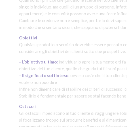
Quali sono i principi che guidano le scelte del tuo cliente,
singolo individuo, ma quelli di un gruppo di persone. Infatti
appartenere) e le comunità possono avere una forte influe
Cambiare le credenze non è semplice, per farlo devi sapere 
in modo che si sentano sicuri, che sappiano di potersi fidare
Obiettivi
Qualsiasi prodotto o servizio dovrebbe essere pensato com
considerare gli obiettivi dei clienti sotto due prospettive:
– L’obiettivo ultimo:
individuarlo apre la tua mente e ti fa 
obiettivo del tuo cliente, quello che guida tutti i suoi pass
– Il significato sottinteso:
ovvero cos’è che il tuo cliente
vuole o non può dire
Infine non dimenticare di stabilire dei criteri di successo: 
Stabilirlo è fondamentale per sapere se stai facendo bene 
Ostacoli
Gli ostacoli impediscono al tuo cliente di raggiungere l’ob
si focalizzano troppo sul produrre benefici e si dimentica
raggruppati in tre categorie:
ostacoli operativi
(riguardano