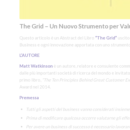
The Grid – Un Nuovo Strumento per Valu
Questo articolo è un Abstract del Libro
“The Grid”
uscito 
Business e ogni innovazione apportata con uno strumento n
L’AUTORE
Matt Watkinson
è un autore, relatore e consulente comme
dalle più importanti società di ricerca del mondo e invitato 
primo libro,
“The Ten Principles Behind Great Customer E
Award nel 2014.
Premessa
Tutti gli aspetti del business vanno considerati insieme
Prima di modificare qualcosa occorre valutarne gli effet
Per avere un business di successo è necessario lavorare